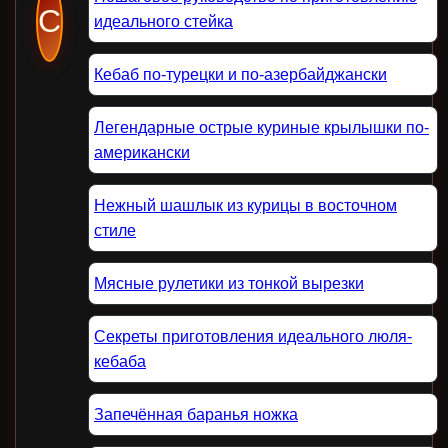
С
идеального стейка
Кебаб по-турецки и по-азербайджански
Легендарные острые куриные крылышки по-
американски
Нежный шашлык из курицы в восточном
стиле
Мясные рулетики из тонкой вырезки
Секреты приготовления идеального люля-
кебаба
Запечённая баранья ножка