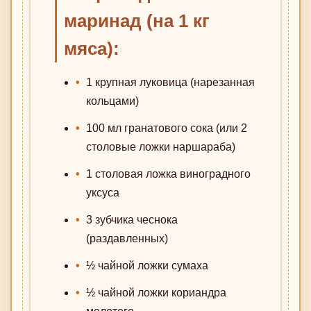
маринад (на 1 кг
мяса):
1 крупная луковица (нарезанная
кольцами)
100 мл гранатового сока (или 2
столовые ложки наршараба)
1 столовая ложка виноградного
уксуса
3 зубчика чеснока
(раздавленных)
½ чайной ложки сумаха
½ чайной ложки кориандра