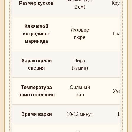
Размер кусков
Крупные 
2 см)
Ключевой
Луковое
ингредиент
Гранато
пюре
маринада
Характерная
Зира
Сум
специя
(кумин)
Температура
Сильный
Умеренн
приготовления
жар
Время жарки
10-12 минут
15-20 