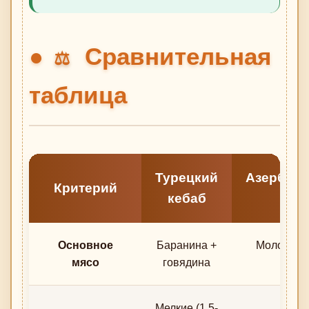
Сравнительная
⚖️
таблица
Турецкий
Азербай
Критерий
кебаб
ке
Основное
Баранина +
Молодая 
мясо
говядина
(ягнё
Мелкие (1,5-